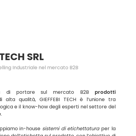
-TECH SRL
elling Industriale nel mercato B2B
nza di portare sul mercato B2B
prodotti
 alta qualità, GIEFFEBI TECH è l’unione tra
ogica e il know-how degli esperti nel settore del
e
.
uppiamo in-house
sistemi di etichettatura
per la
one dell’etichetta sul prodotto, con l’obiettivo di