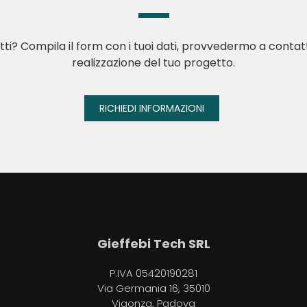
tti? Compila il form con i tuoi dati, provvedermo a contatt
realizzazione del tuo progetto.
RICHIEDI INFORMAZIONI
Gieffebi Tech SRL
P.IVA 05420190281
Via Germania 16, 35010
Vigonza, Padova