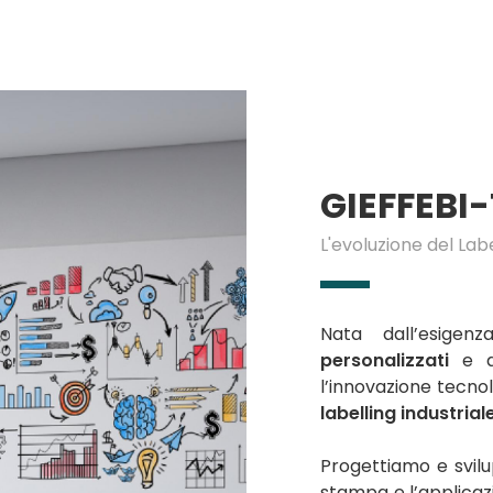
GIEFFEBI
L'evoluzione del Lab
Nata dall’esige
personalizzati
e di
l’innovazione tecnol
labelling industrial
Progettiamo e svil
stampa e l’applicazi